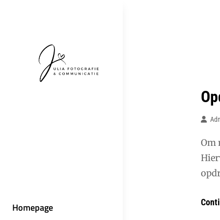
Skip
to
content
Op
Ad
Om m
Hier
opdr
Cont
Homepage